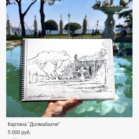
Картина "Долмабахче”
5 000 pуб.