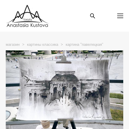
магазин
>
картины классика
>
картина "павелецкая”