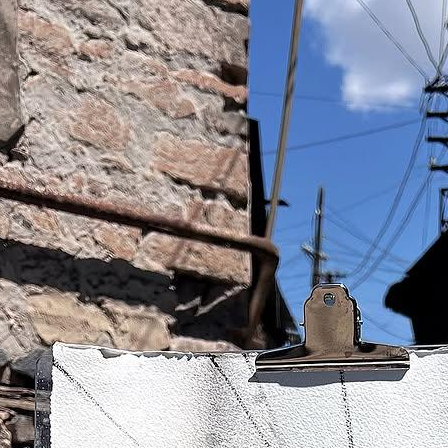
а "Дао воды”
 pуб.