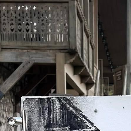
а "Ереван”
 pуб.