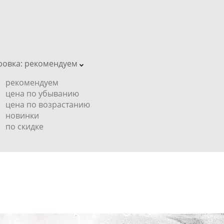
ровка:
рекомендуем
рекомендуем
цена по убыванию
цена по возрастанию
новинки
по скидке