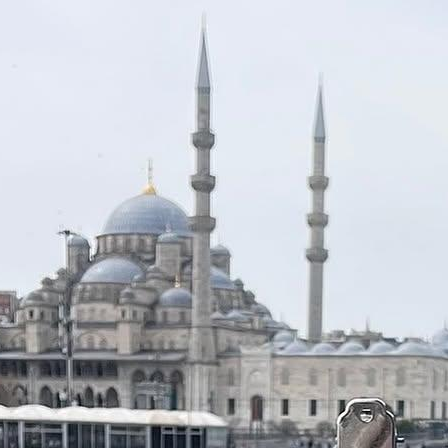
на "Дилижан”
 pуб.