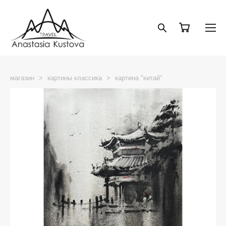
магазин
>
картины классика
>
картина "китай”