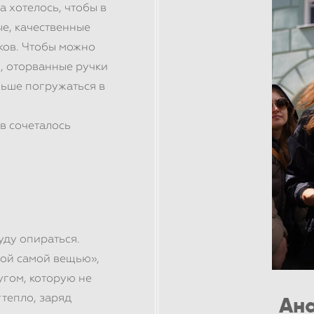
а хотелось, чтобы в
е, качественные
ков. Чтобы можно
, оторванные ручки
льше погружаться в
в сочеталось
уду опираться.
той самой вещью»,
угом, которую не
 тепло, заряд
Ана