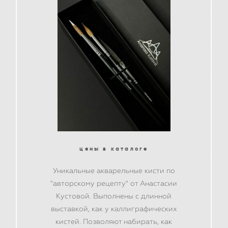
цены в каталоге
Уникальные акварельные кисти по
"авторскому рецепту" от Анастасии
Кустовой. Выполнены с длинной
выставкой, как у каллиграфических
кистей. Позволяют набирать, как