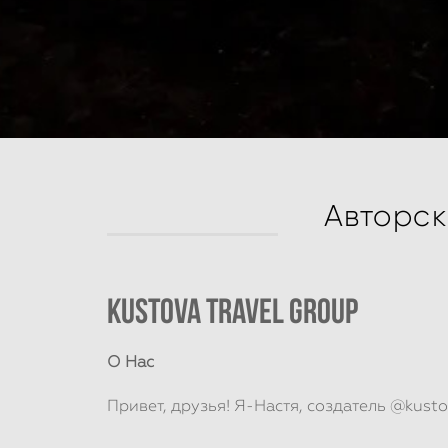
Авторск
KUSTOVA TRAVEL GROUP
О Нас
Привет, друзья! Я-Настя, создатель @kusto