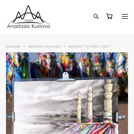
магазин
>
картины классика
>
картина "столбы сэргэ"