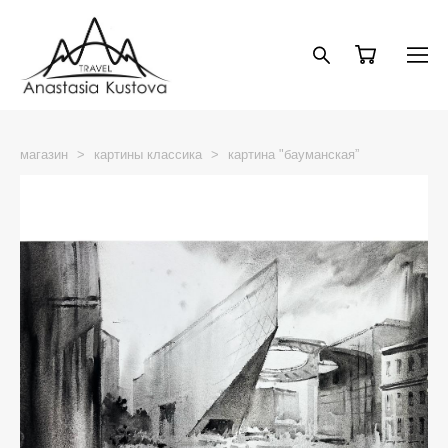
магазин
>
картины классика
>
картина "бауманская”