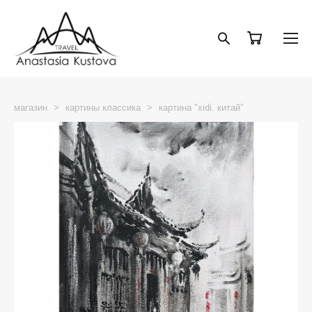
магазин
>
картины классика
>
картина "xidi. китай”