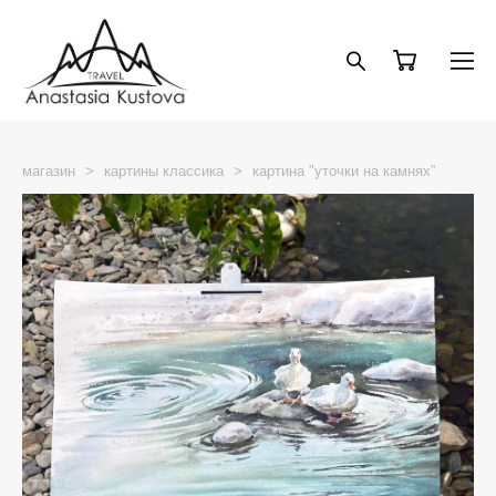
магазин
>
картины классика
>
картина "уточки на камнях”