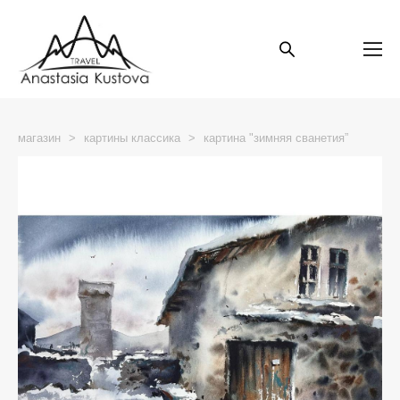
магазин
>
картины классика
>
картина "зимняя сванетия”