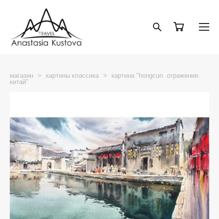
магазин
>
картины классика
>
картина "hongcun. отражения.
китай”