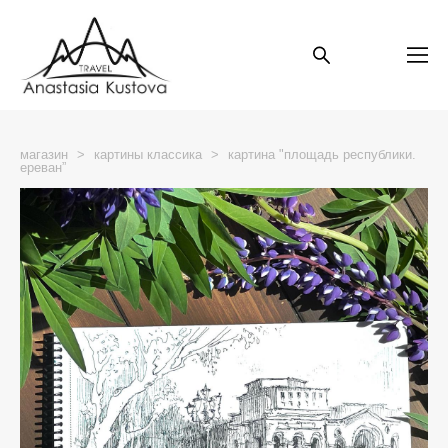
магазин
>
картины классика
>
картина "площадь республики.
ереван”