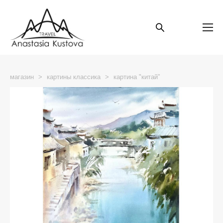
магазин
>
картины классика
>
картина "китай”