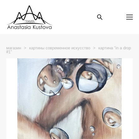
магазин
>
картины современное искусство
>
картина “in a drop
#1”