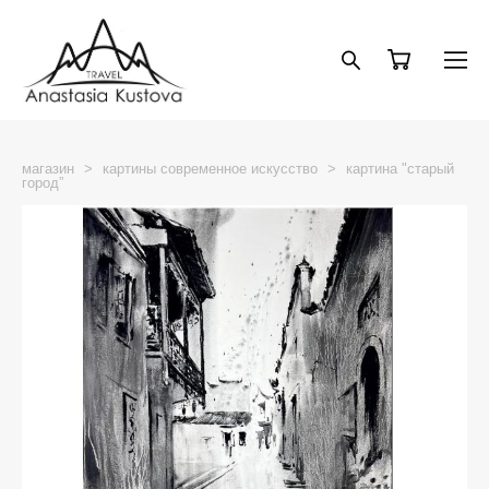
магазин
>
картины современное искусство
>
картина "старый
город”