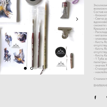
Эксклюзи
возможно
Состав к
- блокнот
- Свеча 
вдохнове
сможете 
Крышка з
- Раскла
- металл
- злаков
- Кисть R
отсутств
- Кисть R
отсутств
- Кисть К
- 1 Туба
палитры 
- значок 
- Стикер
- наклей
Стоимост
ВНИМАНИЕ