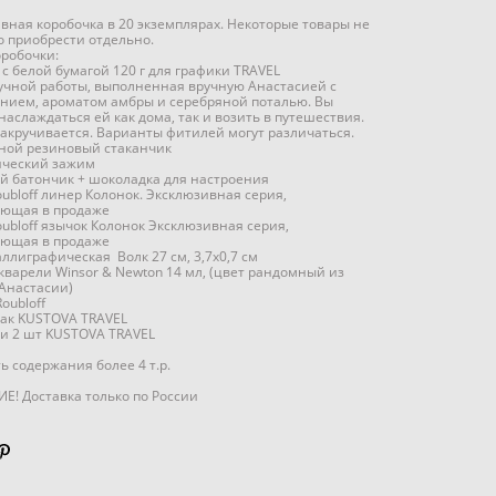
вная коробочка в 20 экземплярах. Некоторые товары не
 приобрести отдельно.
оробочки:
 с белой бумагой 120 г для графики TRAVEL
ручной работы, выполненная вручную Анастасией с
нием, ароматом амбры и серебряной поталью. Вы
наслаждаться ей как дома, так и возить в путешествия.
акручивается. Варианты фитилей могут различаться.
дной резиновый стаканчик
ический зажим
ый батончик + шоколадка для настроения
oubloff линер Колонок. Эксклюзивная серия,
ующая в продаже
oubloff язычок Колонок Эксклюзивная серия,
ующая в продаже
аллиграфическая Волк 27 см, 3,7х0,7 см
 акварели Winsor & Newton 14 мл, (цвет рандомный из
Анастасии)
Roubloff
пак KUSTOVA TRAVEL
ки 2 шт KUSTOVA TRAVEL
ь содержания более 4 т.р.
! Доставка только по России