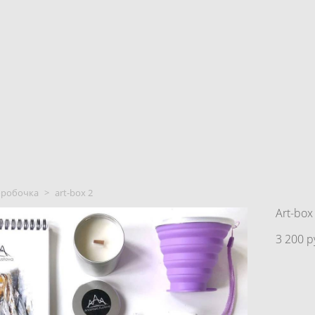
коробочка
>
art-box 2
Art-box
3 200 p