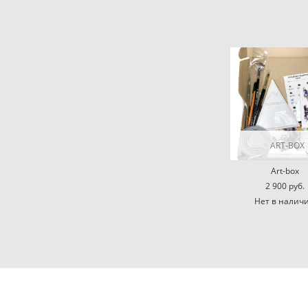
ART-BOX
Art-box
2 900 pуб.
Нет в налич