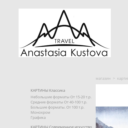
магазин
>
карти
КАРТИНЫ Классика
Небольшие форматы От 15-20 т.р.
Средние форматы От 40-100 т.р.
Большие форматы. От 100 т.р.
Монохром
Графика
КАРТИНЫ Современное искусство