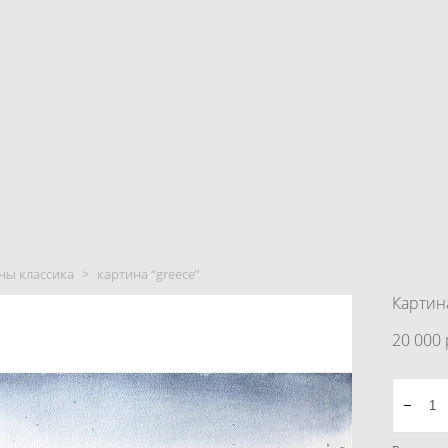
ны классика
>
картина “greece”
Картин
20 000 