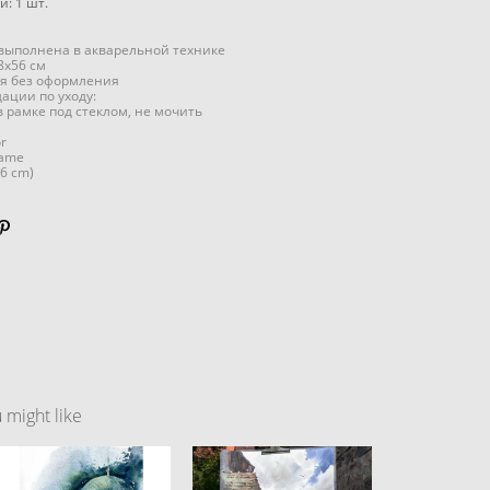
ии:
1
шт.
выполнена в акварельной технике
8x56 см
я без оформления
ации по уходу:
в рамке под стеклом, не мочить
r
rame
56 cm)
might like