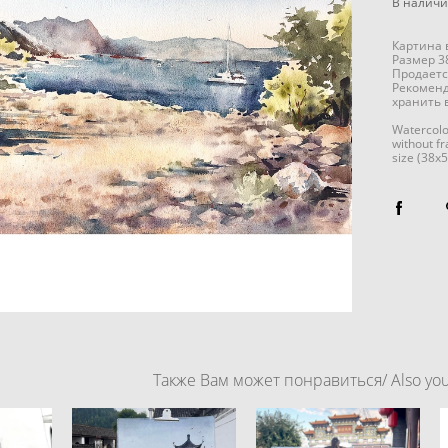
В налич
Картина 
Размер 3
Продаетс
Рекоменд
хранить 
Watercolo
without f
size (38x
Также Вам может понравиться/ Also you 