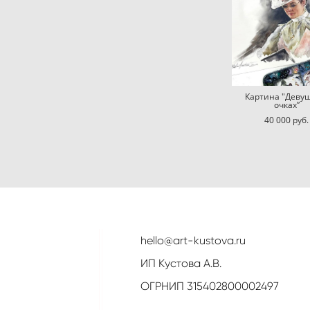
Картина "Девуш
очках”
40 000 pуб.
hello@art-kustova.ru
ИП Кустова А.В.
ОГРНИП 315402800002497