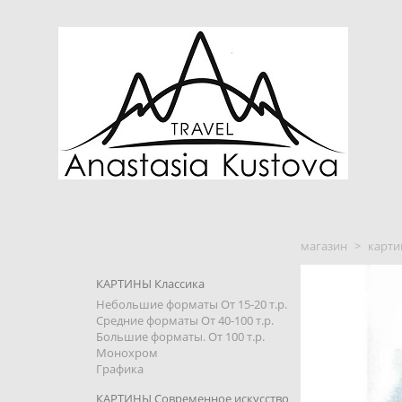
магазин
>
карти
КАРТИНЫ Классика
Небольшие форматы От 15-20 т.р.
Средние форматы От 40-100 т.р.
Большие форматы. От 100 т.р.
Монохром
Графика
КАРТИНЫ Современное искусство