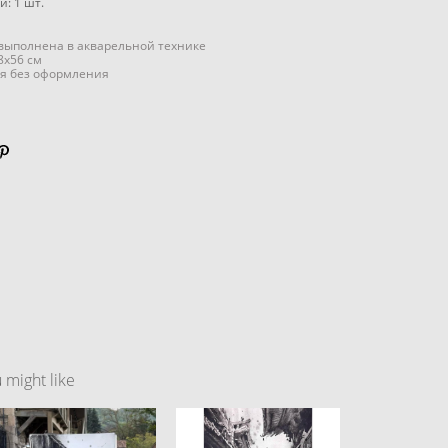
ии:
1
шт.
выполнена в акварельной технике
8x56 см
я без оформления
might like