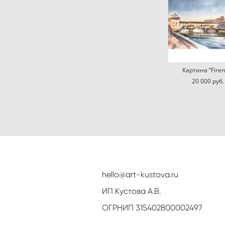
Картина “Firen
20 000 pуб.
hello@art-kustova.ru
ИП Кустова А.В.
ОГРНИП 315402800002497