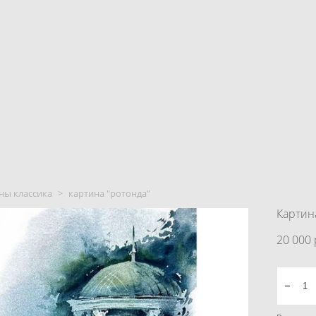
ны классика
>
картина "ротонда”
Картин
20 000 