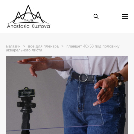
магазин
>
все для пленэра
>
планшет 40х58 под половину
акварельного листа