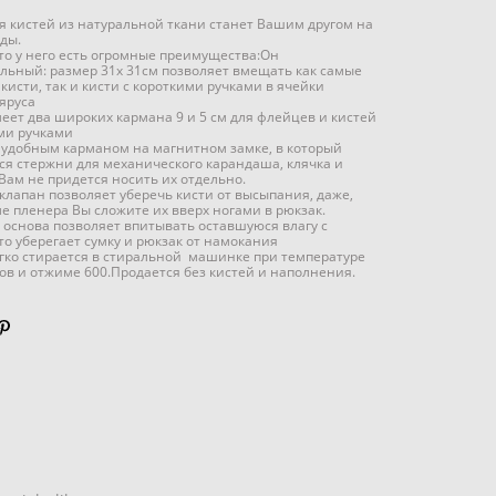
я кистей из натуральной ткани станет Вашим другом на
оды.
то у него есть огромные преимущества:​Он
льный: размер 31х 31см позволяет вмещать как самые
кисти, так и кисти с короткими ручками в ячейки
яруса
еет два широких кармана 9 и 5 см для флейцев и кистей
ми ручками
удобным карманом на магнитном замке, в который
ся стержни для механического карандаша, клячка и
 Вам не придется носить их отдельно.
клапан позволяет уберечь кисти от высыпания, даже,
ле пленера Вы сложите их вверх ногами в рюкзак.
 основа позволяет впитывать оставшуюся влагу с
что уберегает сумку и рюкзак от намокания
гко стирается в стиральной машинке при температуре
сов и отжиме 600.Продается без кистей и наполнения.