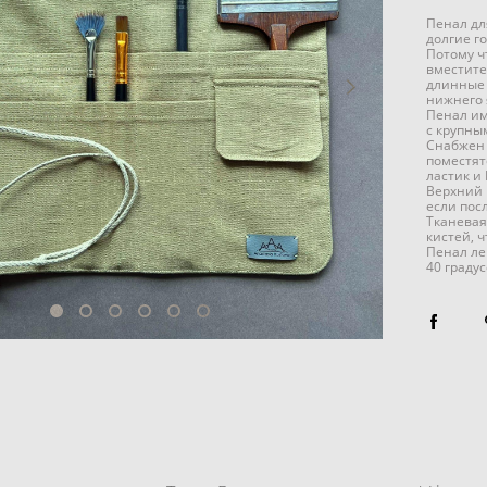
Пенал дл
долгие г
Потому ч
вместите
длинные 
нижнего 
Пенал им
с крупны
Снабжен 
поместят
ластик и
Верхний 
если пос
Тканевая
кистей, 
Пенал ле
40 граду