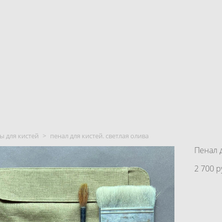
ы для кистей
>
пенал для кистей. светлая олива
Пенал 
2 700 p