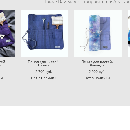
Также Вам может понравиться/ Also you 
тей.
Пенал для кистей.
Пенал для кистей.
й
Синий
Лаванда
2 700 pуб.
2 900 pуб.
ии
Нет в наличии
Нет в наличии