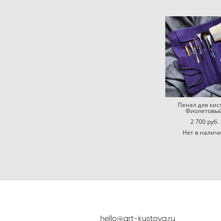
Пенал для кис
Фиолетовы
2 700 pуб.
Нет в налич
hello@art-kustova.ru