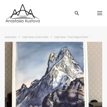
магазин
>
картины классика
>
картина “machapuchare ”