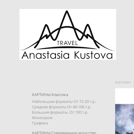
магазин
КАРТИНЫ Классика
Небольшие форматы От 15-20 т.р.
Средние форматы От 40-100 т.р.
Большие форматы. От 100 т.р.
Монохром
Графика
КАРТИНЫ Современное искусство