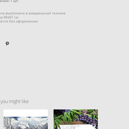
личии:
1
шт.
на выполнена в акварельной технике
р 46x61 см
ается без оформления
ou might like