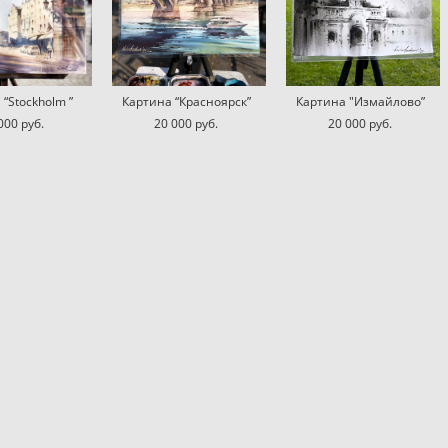
“Stockholm ”
Картина “Красноярск”
Картина "Измайлово”
000 pуб.
20 000 pуб.
20 000 pуб.