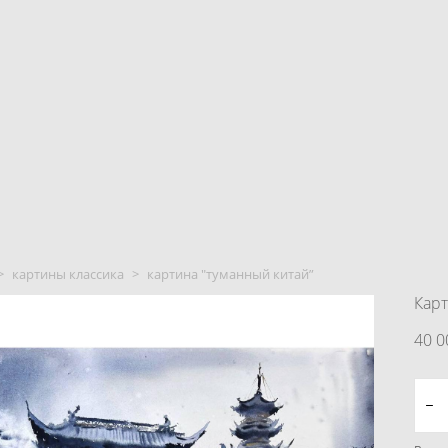
>
картины классика
>
картина "туманный китай”
Карт
40 0