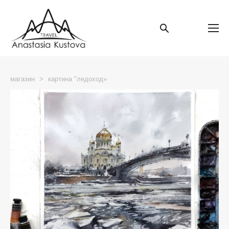
магазин
>
картина "ледоход»