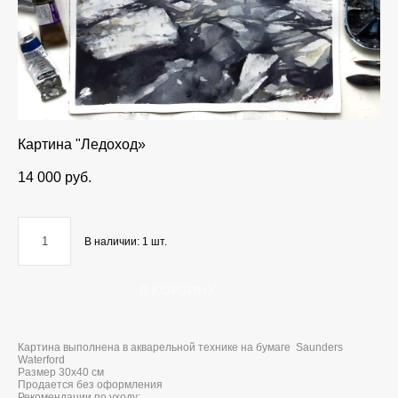
Картина "Ледоход»
14 000 pуб.
В наличии:
1
шт.
В КОРЗИНУ
Картина выполнена в акварельной технике на бумаге Saunders
Waterford
Размер 30х40 см
Продается без оформления
Рекомендации по уходу: