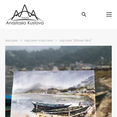
магазин
>
картины классика
>
картина “phewa lake”