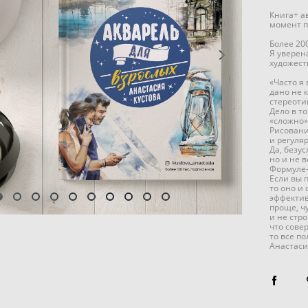
Книга+ а
момент п
Более 20
Я уверен
художест
«Часто я
дано не 
стереоти
Дело в т
«сложно»
Рисовани
и регуля
Да, безу
но и не 
Формуле-
Если вы 
то оно и
эффектив
проще, ч
и не стр
что сове
то все по
Анастаси