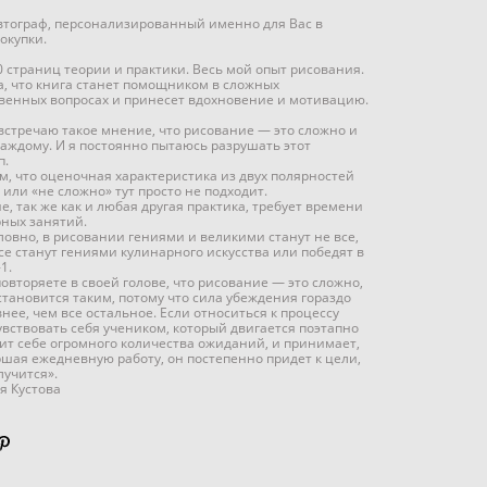
втограф, персонализированный именно для Вас в
окупки.
0 страниц теории и практики. Весь мой опыт рисования.
а, что книга станет помощником в сложных
венных вопросах и принесет вдохновение и мотивацию.
 встречаю такое мнение, что рисование — это сложно и
каждому. И я постоянно пытаюсь разрушать этот
п.
ом, что оценочная характеристика из двух полярностей
 или «не сложно» тут просто не подходит.
е, так же как и любая другая практика, требует времени
рных занятий.
словно, в рисовании гениями и великими станут не все,
все станут гениями кулинарного искусства или победят в
1.
повторяете в своей голове, что рисование — это сложно,
 становится таким, потому что сила убеждения гораздо
нее, чем все остальное. Если относиться к процессу
увствовать себя учеником, который двигается поэтапно
оит себе огромного количества ожиданий, и принимает,
ршая ежедневную работу, он постепенно придет к цели,
лучится».
я Кустова