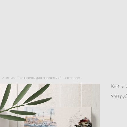
>
книга "акварель для взрослых"+ автограф
Книга 
950 pуб