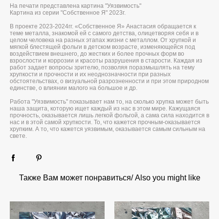
На печати представлена картина "Уязвимость"
Картина из серии "Собственное Я" 2023г.
В проекте 2023-2024гг. «Собственное Я» Анастасия обращается к
теме металла, знакомой ей с самого детства, олицетворяя себя и в
целом человека на разных этапах жизни с металлом. От хрупкой и
мягкой блестящей фольги в детском возрасте, изменяющейся под
воздействием внешнего, до жестких и более прочных форм во
взрослости и коррозии и красоты разрушения в старости. Каждая из
работ задает вопросы зрителю, позволяя поразмышлять на тему
хрупкости и прочности и их неоднозначности при разных
обстоятельствах, о визуальной разрозненности и при этом природном
единстве, о влиянии малого на большое и др.
Работа "Уязвимость" показывает нам то, на сколько хрупка может быть
наша защита, которую ищет каждый из нас в этом мире. Кажущаяся
прочность, оказывается лишь легкой фольгой, а сама сила находится в
нас и в этой самой хрупкости. То, что кажется прочным-оказывается
хрупким. А то, что кажется уязвимым, оказывается самым сильным на
свете.
Также Вам может понравиться/ Also you might like