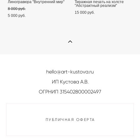
Линогравюра "Внутренний мир"
Тиражная печать на холсте
"Абстрактный реализм"
8 000 pуб.
15 000 pуб.
5 000 pуб.
hello@art-kustova.ru
ИП Кустова А.В.
ОГРНИП 315402800002497
ПУБЛИЧНАЯ ОФЕРТА