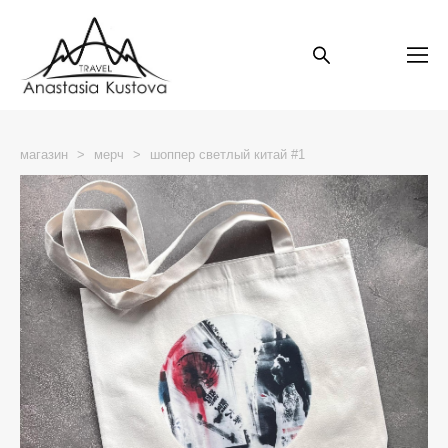
магазин
>
мерч
>
шоппер светлый китай #1