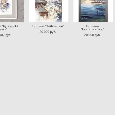
 “Kyrgyz old
Картина “Kathmandu”
Картина
man”
“Екатеринбург”
20 000 pуб.
000 pуб.
20 000 pуб.