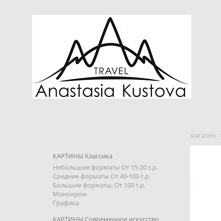
магазин
КАРТИНЫ Классика
Небольшие форматы От 15-20 т.р.
Средние форматы От 40-100 т.р.
Большие форматы. От 100 т.р.
Монохром
Графика
КАРТИНЫ Современное искусство