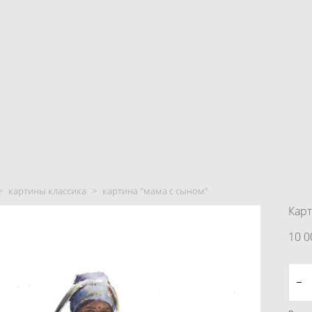
>
картины классика
>
картина "мама с сыном”
Карт
10 0