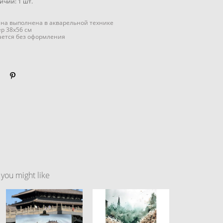
личии:
1
шт.
на выполнена в акварельной технике
р 38x56 см
ается без оформления
ou might like