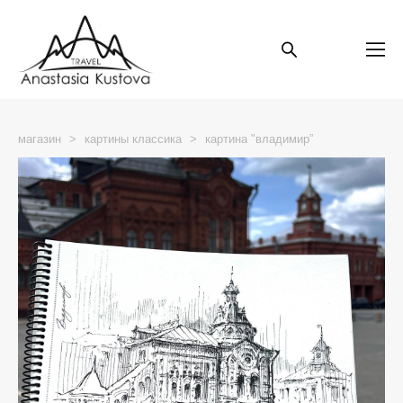
магазин
>
картины классика
>
картина "владимир”