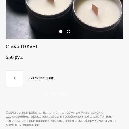
Свеча TRAVEL
550 pуб.
В наличии:
2
шт.
В КОРЗИНУ
Свеча ручной работы, выполненная вручную Анастасией с
вдохновением, ароматом амбры и серебряной поталью. Фитиль
потрескивает при горении, что сохраняет атмосферу дома и уюта
даже в путешествии.