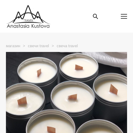
магазин
>
свечи travel
>
свеча travel