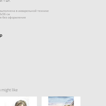
ии:
1
шт.
выполнена в акварельной технике
8x56 см
я без оформления
might like