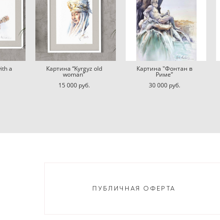
ith a
Картина “Kyrgyz old
Картина "Фонтан в
woman”
Риме”
15 000 pуб.
30 000 pуб.
ПУБЛИЧНАЯ ОФЕРТА