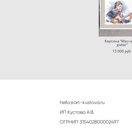
Картина “Man w
guitar”
15 000 pуб.
hello@art-kustova.ru
ИП Кустова А.В.
ОГРНИП 315402800002497