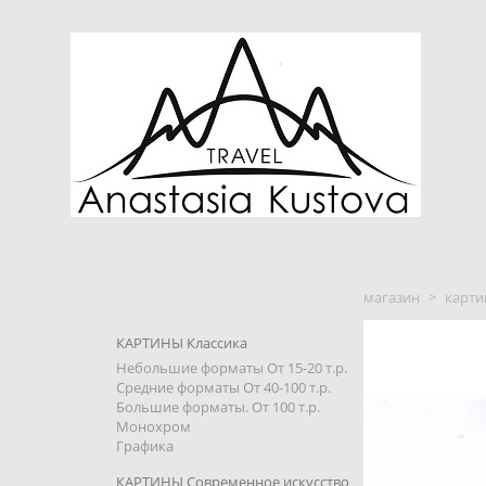
магазин
>
карти
КАРТИНЫ Классика
Небольшие форматы От 15-20 т.р.
Средние форматы От 40-100 т.р.
Большие форматы. От 100 т.р.
Монохром
Графика
КАРТИНЫ Современное искусство