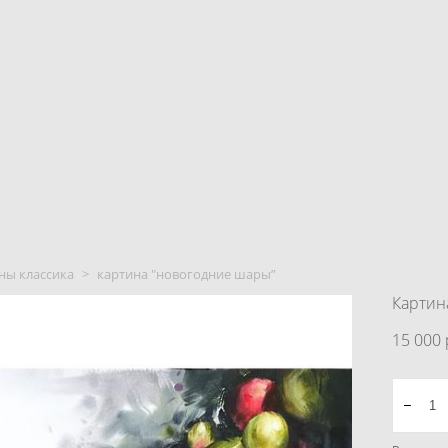
ны классика
>
картина "новогодние шары”
Картин
15 000 