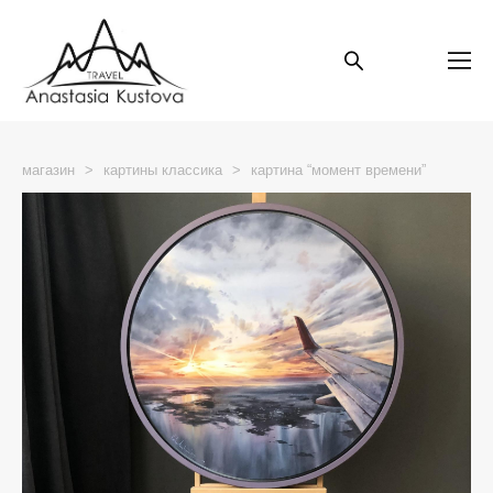
магазин
>
картины классика
>
картина “момент времени”