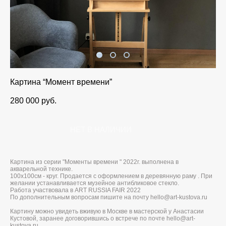
Картина “Момент времени”
280 000 pуб.
НЕТ В НАЛИЧИИ
Картина из серии "Моменты времени " 2022г. выполнена в
акварельной технике.
100х100см - круг. Продается с оформлением в деревянную раму . При
желании устанавливается музейное антибликовое стекло.
Работа участвовала в ART RUSSIA FAIR 2022
По дополнительным вопросам пишите на почту hello@art-kustova.ru
Картину можно увидеть вживую в Москве в мастерской у Анастасии
Кустовой, заранее договорившись о встрече по почте hello@art-
kustova.ru