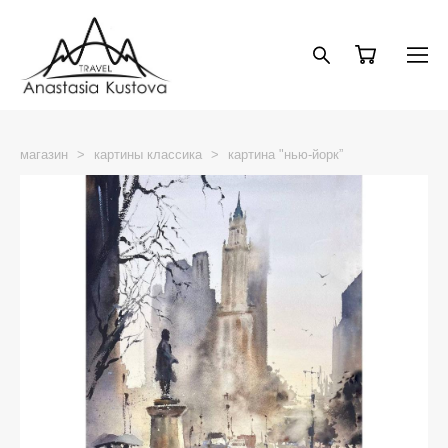
магазин
>
картины классика
>
картина "нью-йорк”