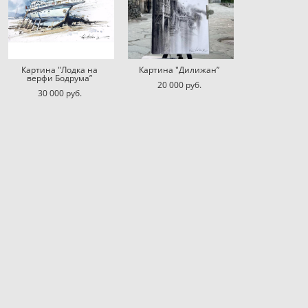
Картина "Лодка на
Картина "Дилижан”
верфи Бодрума”
20 000 pуб.
30 000 pуб.