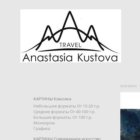
магазин
КАРТИНЫ Классика
Небольшие форматы От 15-20 т.р.
Средние форматы От 40-100 т.р.
Большие форматы. От 100 т.р.
Монохром
Графика
КАРТИНЫ Современное искусство