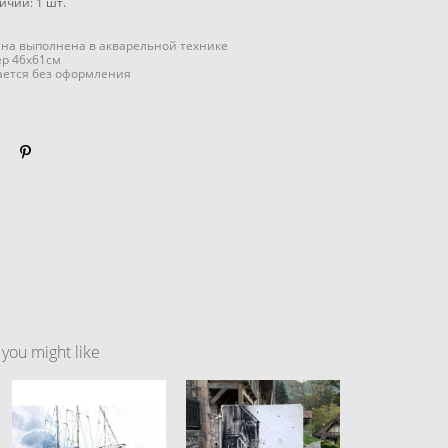
личии:
1
шт.
на выполнена в акварельной технике
р 46x61см
ается без оформления
ou might like