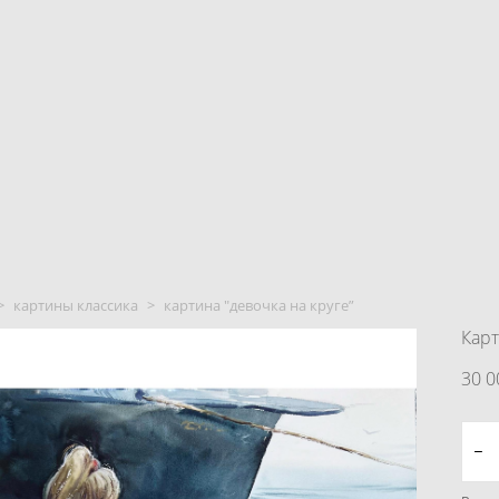
>
картины классика
>
картина "девочка на круге”
Карт
30 0