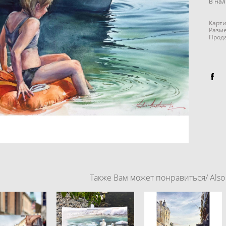
В на
Карти
Разме
Прод
Также Вам может понравиться/ Also y